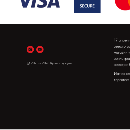
17 апрел
реестр р
магазин 
регистра
© 2023 - 2026 Крама Геркулес
реестре 
Интернет
торговом