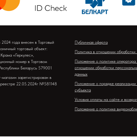
я 2024 года внесен в Торговый
Публичная оферта
озничный торговый объект:
Политика в отношении обработки 
«Крама «Геркулес»,
Положение о политике оператора 
ционный номер в Торговом
отношении обработки персональн
Республики Беларусь 579001
данных
-магазин зарегистрирован в
Положение о порядке реализации
 реестре 22.05.2024г №581148
субъекта
Условия оплаты на сайте и возвра
Положение о политике видеонабл