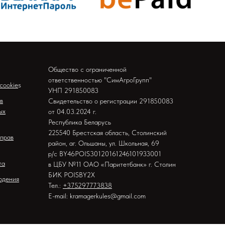
Общество с ограниченной
ответственностью "СимАгроГрупп"
cookie
s
УНП 291850083
в
Свидетельство о регистрации 291850083
ых
от 04.03.2024 г.
Республика Беларусь
225540 Брестская область, Столинский
 прав
район, аг. Ольшаны, ул. Школьная, 69
р/с BY46POIS30120161246101933001
та
в ЦБУ №11 ОАО «Паритетбанк» г. Столин
БИК POISBY2X
юдения
Тел.:
+375297773838
E-mail: kramagerkules@gmail.com