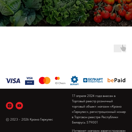
17 апреля 2024 года внесен в
Торговый реестр розничный
торговый объект: магазин «Крама
«Геркулес», регистрационный номер
в Торговом реестре Республики
© 2023 - 2026 Крама Геркулес
Беларусь 579001
Интернет-магазин зарегистрирован